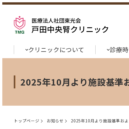
メ
イ
ン
コ
ン
テ
ン
クリニックについて
診療時
ツ
へ
移
動
2025年10月より施設基
トップページ
お知らせ
2025年10月より施設基準